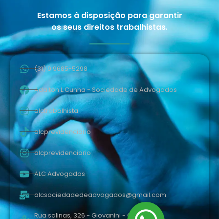
Estamos à disposição para garantir
os seus direitos trabalhistas.
(31) 9 9685-5298
Adalton L.Cunha - Sociedade de Advogados
alctrabalhista
alcprevidenciario
alcprevidenciario
ALC Advogados
alcsociedadedeadvogados@gmail.com
Rua salinas, 326 - Giovanini - Coronel