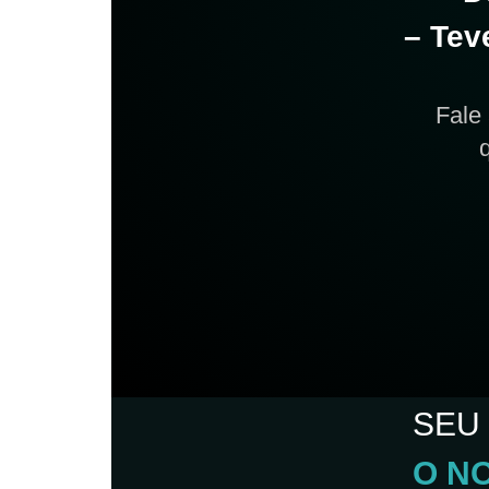
– Tev
Fale
SEU
O N