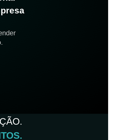
mpresa
ender
.
ÇÃO.
TOS.