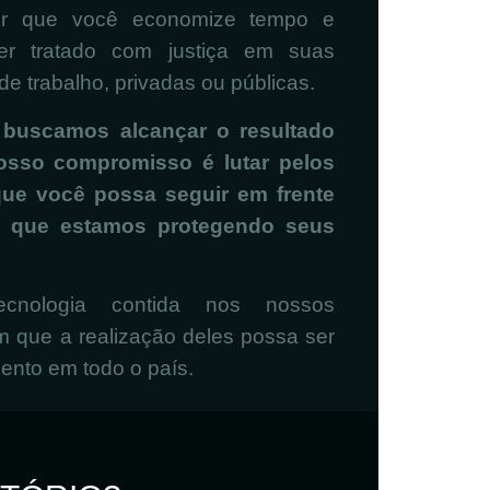
tir que você economize tempo e
er tratado com justiça em suas
 de trabalho, privadas ou públicas.
 buscamos alcançar o resultado
osso compromisso é lutar pelos
 que você possa seguir em frente
e que estamos protegendo seus
ecnologia contida nos nossos
m que a realização deles possa ser
mento em todo o país.