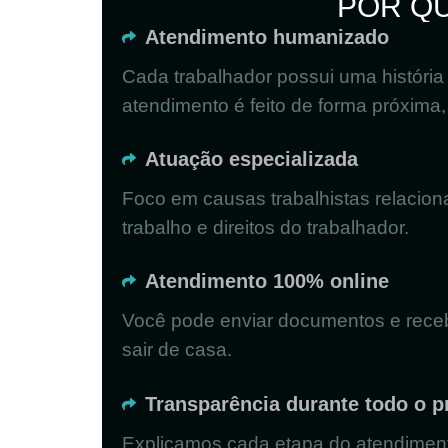
POR Q
Atendimento humanizado
Cada trabalhador possui uma história 
atendimento é feito de forma próxima, 
Atuação especializada
Foco em causas trabalhistas relacion
trabalho e direitos do trabalhador.
Atendimento 100% online
Você pode enviar documentos e rece
sair de casa.
Transparência durante todo o 
Explicamos cada etapa do atendimen