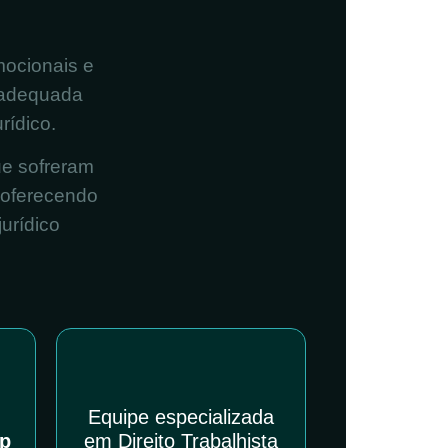
mocionais e
 adequada
rídico.
ue sofreram
 oferecendo
urídico
Equipe especializada
pp
em Direito Trabalhista