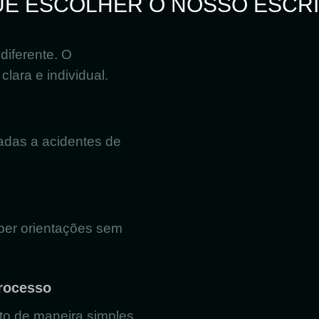
UE ESCOLHER O NOSSO ESCRI
diferente. O
clara e individual.
adas a acidentes de
ber orientações sem
processo
to de maneira simples