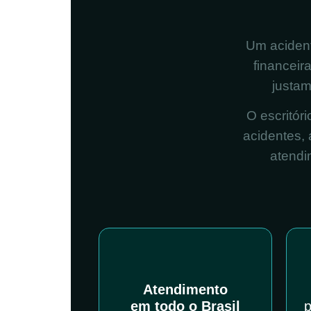
Um acident
financei
justam
O escritór
acidentes,
atendi
Atendimento
em todo o Brasil
p