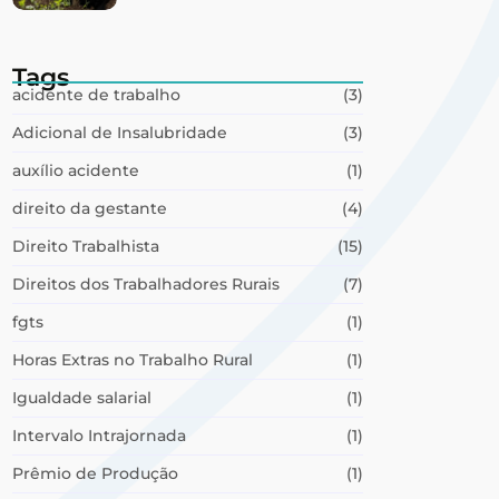
Tags
acidente de trabalho
(3)
Adicional de Insalubridade
(3)
auxílio acidente
(1)
direito da gestante
(4)
Direito Trabalhista
(15)
Direitos dos Trabalhadores Rurais
(7)
fgts
(1)
Horas Extras no Trabalho Rural
(1)
Igualdade salarial
(1)
Intervalo Intrajornada
(1)
Prêmio de Produção
(1)