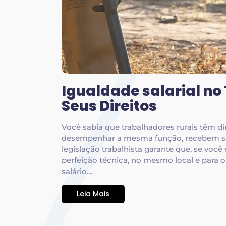
Igualdade salarial no
Seus Direitos
Você sabia que trabalhadores rurais têm dir
desempenhar a mesma função, recebem sa
legislação trabalhista garante que, se voc
perfeição técnica, no mesmo local e par
salário....
Leia Mais