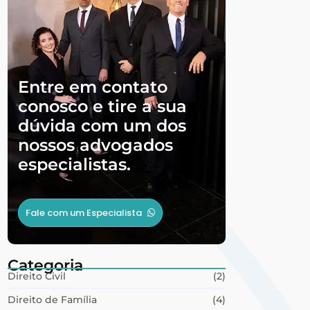
Entre em contato
conosco e tire a sua
dúvida com um dos
nossos advogados
especialistas.
Fale com um Especialista
Categoria
Direito Civil
(2)
Direito de Família
(4)