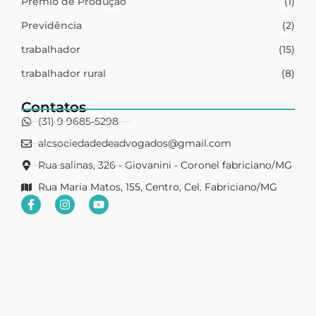
Prêmio de Produção
(1)
Previdência
(2)
trabalhador
(15)
trabalhador rural
(8)
Contatos
(31) 9 9685-5298
alcsociedadedeadvogados@gmail.com
Rua salinas, 326 - Giovanini - Coronel fabriciano/MG
Rua Maria Matos, 155, Centro, Cel. Fabriciano/MG