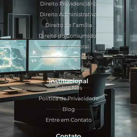
Direito Previdenciário
Direito Administrativo
Direito de Família
Direito do Consumidor
Direito Eleitoral
Direito Imobiliário
Direito Civil
Institucional
Sobre Nós
Política de Privacidade
Blog
Entre em Contato
Contato