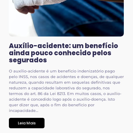
Auxílio-acidente: um benefício
ainda pouco conhecido pelos
segurados
O auxílio-acidente é um benefício indenizatório pago
pelo INSS, nos casos de acidentes e doenças, de qualquer
natureza, quando resultam em sequelas definitivas que
reduzem a capacidade laborativa do segurado, nos
termos do art. 86 da Lei 8213. Em muitos casos, o auxílio-
acidente é concedido logo após o auxílio-doença. Isto
quer dizer que, após o fim do benefício por
incapacidade...
Leia Mais