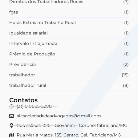
Direitos dos Trabalhadores Rurais
(7)
fgts
(1)
Horas Extras no Trabalho Rural
(1)
Igualdade salarial
(1)
Intervalo Intrajornada
(1)
Prêmio de Produção
(1)
Previdência
(2)
trabalhador
(15)
trabalhador rural
(8)
Contatos
(31) 9 9685-5298
alcsociedadedeadvogados@gmail.com
Rua salinas, 326 - Giovanini - Coronel fabriciano/MG
Rua Maria Matos, 155, Centro, Cel. Fabriciano/MG