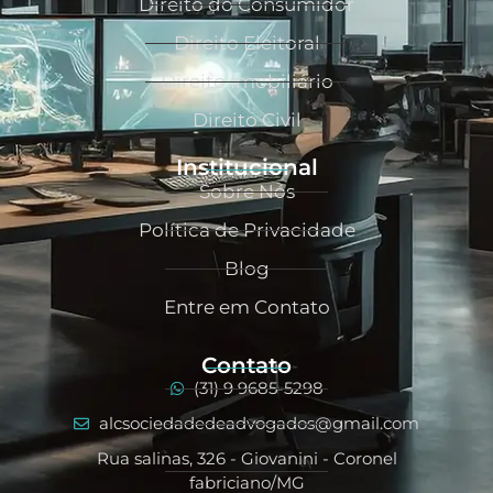
Direito do Consumidor
Direito Eleitoral
Direito Imobiliário
Direito Civil
Institucional
Sobre Nós
Política de Privacidade
Blog
Entre em Contato
Contato
(31) 9 9685-5298
alcsociedadedeadvogados@gmail.com
Rua salinas, 326 - Giovanini - Coronel
fabriciano/MG