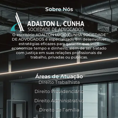
Sobre Nós
O escritório ADALTON LÚCIO CUNHA SOCIEDADE
DE ADVOGADOS é especializado em desenvolver
estratégias eficazes para garantir que você
economize tempo e dinheiro, além de ser tratado
com justiça em suas relações profissionais de
trabalho, privadas ou públicas.
Áreas de Atuação
Direito Trabalhista
Direito Previdenciário
Direito Administrativo
Direito de Família