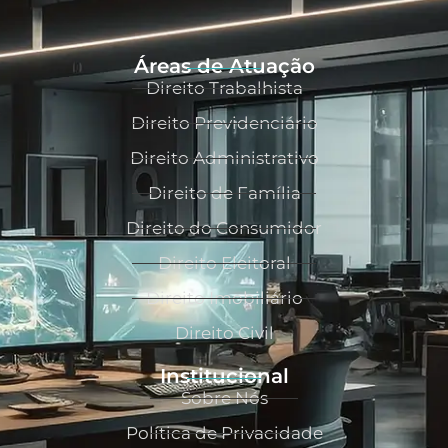
Áreas de Atuação
Direito Trabalhista
Direito Previdenciário
Direito Administrativo
Direito de Família
Direito do Consumidor
Direito Eleitoral
Direito Imobiliário
Direito Civil
Institucional
Sobre Nós
Política de Privacidade