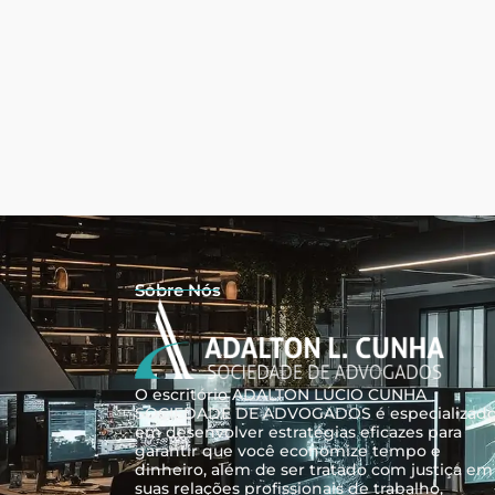
Sobre Nós
O escritório ADALTON LÚCIO CUNHA
SOCIEDADE DE ADVOGADOS é especializad
em desenvolver estratégias eficazes para
garantir que você economize tempo e
dinheiro, além de ser tratado com justiça em
suas relações profissionais de trabalho,