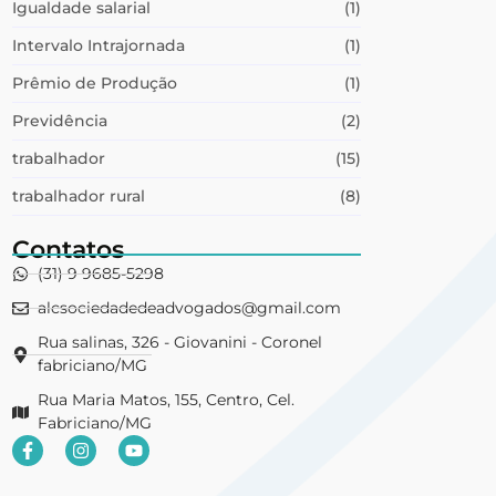
Igualdade salarial
(1)
Intervalo Intrajornada
(1)
Prêmio de Produção
(1)
Previdência
(2)
trabalhador
(15)
trabalhador rural
(8)
Contatos
(31) 9 9685-5298
alcsociedadedeadvogados@gmail.com
Rua salinas, 326 - Giovanini - Coronel
fabriciano/MG
Rua Maria Matos, 155, Centro, Cel.
Fabriciano/MG