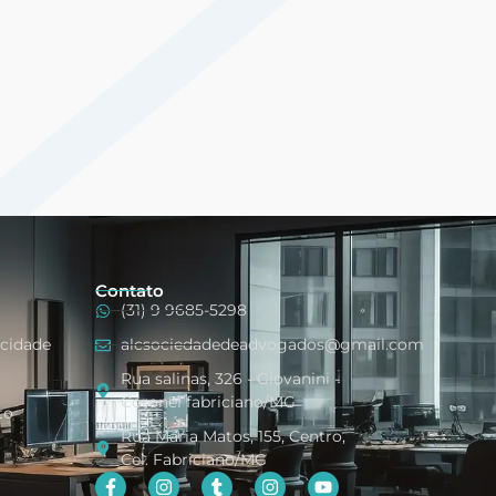
Contato
(31) 9 9685-5298
acidade
alcsociedadedeadvogados@gmail.com
Rua salinas, 326 - Giovanini -
Coronel fabriciano/MG
to
Rua Maria Matos, 155, Centro,
Cel. Fabriciano/MG