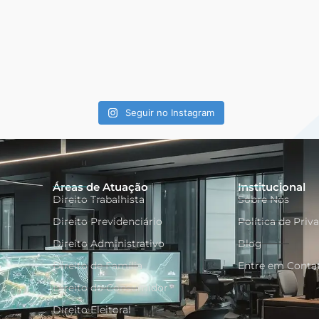
Seguir no Instagram
Áreas de Atuação
Institucional
Direito Trabalhista
Sobre Nós
Direito Previdenciário
Política de Priv
Direito Administrativo
Blog
Direito de Família
Entre em Conta
o
Direito do Consumidor
Direito Eleitoral