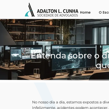
Home
O Esc
Entenda sobre o d
que
No nosso dia a dia, estamos expostos a dive
Infelizmente, acidentes podem acontecer