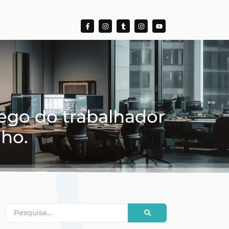
ego do trabalhador
lho.