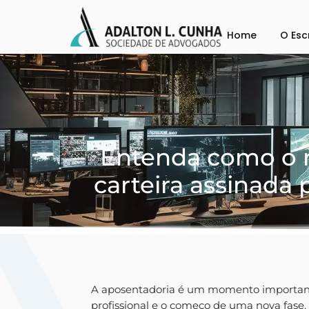
Home
O Esc
Entenda como o 
carteira assinada
A aposentadoria é um momento importante
profissional e o começo de uma nova fase.