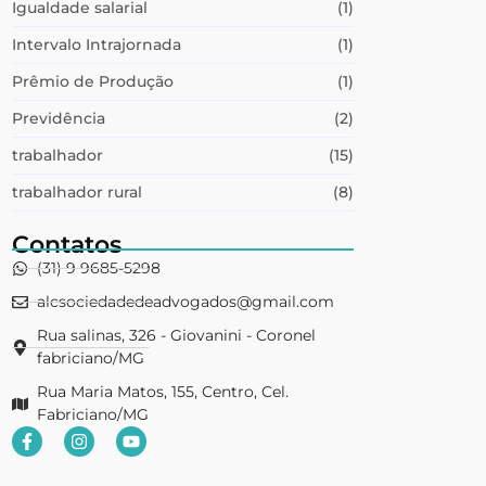
Igualdade salarial
(1)
Intervalo Intrajornada
(1)
Prêmio de Produção
(1)
Previdência
(2)
trabalhador
(15)
trabalhador rural
(8)
Contatos
(31) 9 9685-5298
alcsociedadedeadvogados@gmail.com
Rua salinas, 326 - Giovanini - Coronel
fabriciano/MG
Rua Maria Matos, 155, Centro, Cel.
Fabriciano/MG